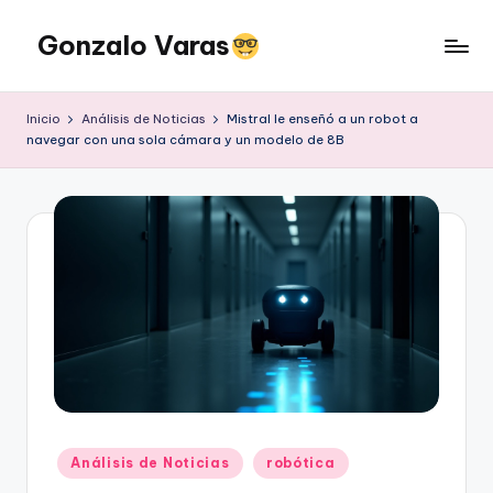
Gonzalo Varas
Saltar
al
Convencido
contenido
de
Inicio
Análisis de Noticias
Mistral le enseñó a un robot a
que
navegar con una sola cámara y un modelo de 8B
la
tecnología
suma
pero
la
actitud
multiplica
Publicado
Análisis de Noticias
robótica
en