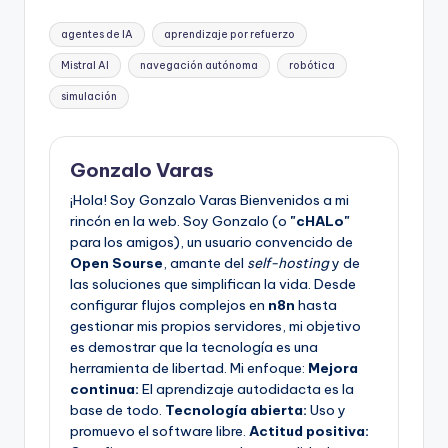
Etiquetas:
agentes de IA
aprendizaje por refuerzo
Mistral AI
navegación autónoma
robótica
simulación
Gonzalo Varas
¡Hola! Soy Gonzalo Varas Bienvenidos a mi
rincón en la web. Soy Gonzalo (o
"cHALo"
para los amigos), un usuario convencido de
Open Sourse
, amante del
self-hosting
y de
las soluciones que simplifican la vida. Desde
configurar flujos complejos en
n8n
hasta
gestionar mis propios servidores, mi objetivo
es demostrar que la tecnología es una
herramienta de libertad. Mi enfoque:
Mejora
continua:
El aprendizaje autodidacta es la
base de todo.
Tecnología abierta:
Uso y
promuevo el software libre.
Actitud positiva: