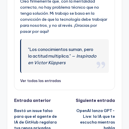
Creo firmemente que, con la mentalidad
correcta, no hay problema técnico que no
tenga solución. Mi trabajo se basa en la
convicción de que la tecnología debe trabajar
para nosotros, y no al revés. ¡Gracias por
pasar por aquí!
"Los conocimientos suman, pero
la actitud multiplica." —
Inspirado
en Victor Küppers
Ver todas las entradas
Navegación
Entrada anterior
Siguiente entrada
Bastó un issue falso
OpenAI lanza GPT-
de
para que el agente de
Live: la IA que te
IA de GitHub regalara
escucha mientras
entradas
tus repos privados
habla