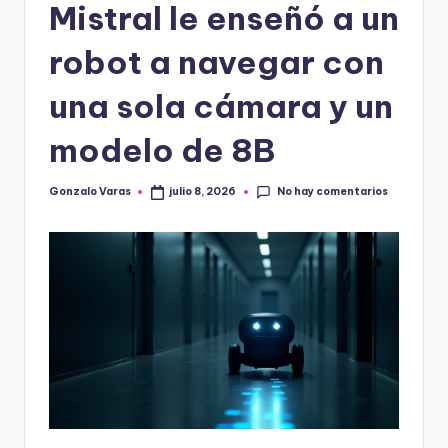
Mistral le enseñó a un
robot a navegar con
una sola cámara y un
modelo de 8B
No hay comentarios
Gonzalo Varas
julio 8, 2026
Publicado
por