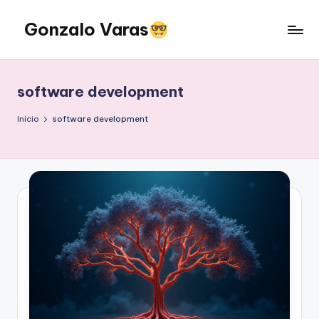
Gonzalo Varas
Saltar
al
Convencido
contenido
de
que
software development
la
tecnología
Inicio
software development
suma
pero
la
actitud
multiplica