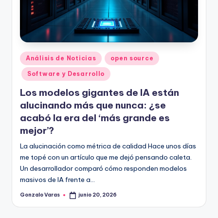
Publicado
Análisis de Noticias
open source
en
Software y Desarrollo
Los modelos gigantes de IA están
alucinando más que nunca: ¿se
acabó la era del ‘más grande es
mejor’?
La alucinación como métrica de calidad Hace unos días
me topé con un artículo que me dejó pensando caleta.
Un desarrollador comparó cómo responden modelos
masivos de IA frente a…
Gonzalo Varas
junio 20, 2026
Publicado
por