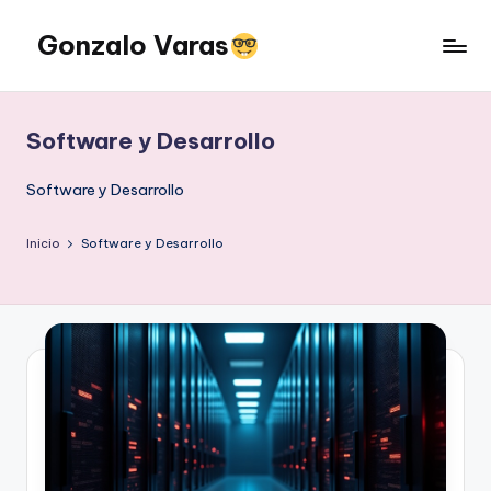
Gonzalo Varas
Saltar
al
Convencido
contenido
de
que
Software y Desarrollo
la
tecnología
Software y Desarrollo
suma
pero
Inicio
Software y Desarrollo
la
actitud
multiplica