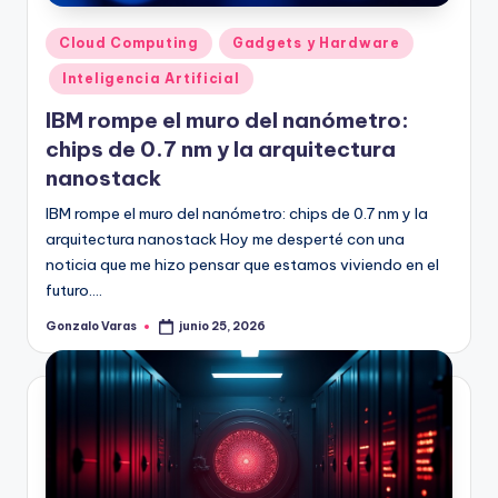
Publicado
Cloud Computing
Gadgets y Hardware
en
Inteligencia Artificial
IBM rompe el muro del nanómetro:
chips de 0.7 nm y la arquitectura
nanostack
IBM rompe el muro del nanómetro: chips de 0.7 nm y la
arquitectura nanostack Hoy me desperté con una
noticia que me hizo pensar que estamos viviendo en el
futuro.…
Gonzalo Varas
junio 25, 2026
Publicado
por