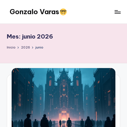
Gonzalo Varas
Saltar
al
Convencido
contenido
de
que
Mes:
junio 2026
la
tecnología
Inicio
2026
junio
suma
pero
la
actitud
multiplica