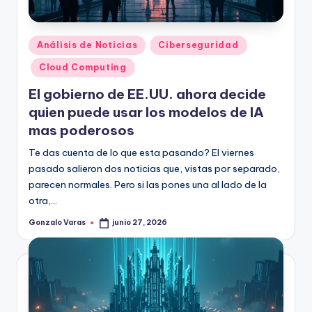
Publicado
Análisis de Noticias
Ciberseguridad
en
Cloud Computing
El gobierno de EE.UU. ahora decide
quien puede usar los modelos de IA
mas poderosos
Te das cuenta de lo que esta pasando? El viernes
pasado salieron dos noticias que, vistas por separado,
parecen normales. Pero si las pones una al lado de la
otra,…
Gonzalo Varas
junio 27, 2026
Publicado
por