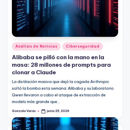
Publicado
Análisis de Noticias
Ciberseguridad
en
Alibaba se pilló con la mano en la
masa: 28 millones de prompts para
clonar a Claude
La distilación masiva que dejó la cagada Anthropic
soltó la bomba esta semana: Alibaba y su laboratorio
Qwen llevaron a cabo el ataque de extracción de
modelo más grande que…
Gonzalo Varas
junio 25, 2026
Publicado
por