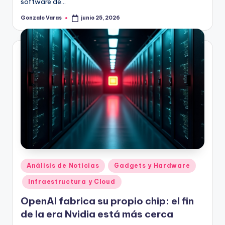
software de…
Gonzalo Varas
junio 25, 2026
Publicado
por
Publicado
Análisis de Noticias
Gadgets y Hardware
en
Infraestructura y Cloud
OpenAI fabrica su propio chip: el fin
de la era Nvidia está más cerca