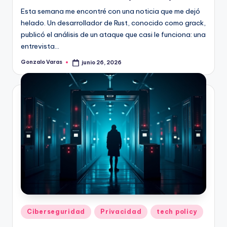
Esta semana me encontré con una noticia que me dejó
helado. Un desarrollador de Rust, conocido como grack,
publicó el análisis de un ataque que casi le funciona: una
entrevista…
Gonzalo Varas
junio 26, 2026
Publicado
por
Publicado
Ciberseguridad
Privacidad
tech policy
en