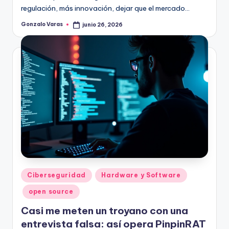
regulación, más innovación, dejar que el mercado…
Gonzalo Varas
junio 26, 2026
Publicado
por
Publicado
Ciberseguridad
Hardware y Software
en
open source
Casi me meten un troyano con una
entrevista falsa: así opera PinpinRAT