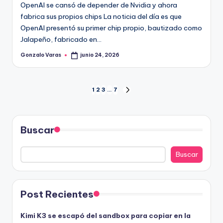
OpenAI se cansó de depender de Nvidia y ahora
fabrica sus propios chips La noticia del día es que
OpenAI presentó su primer chip propio, bautizado como
Jalapeño, fabricado en…
Gonzalo Varas
junio 24, 2026
Publicado
por
Paginación
1
2
3
…
7
SIGUIENTE
PÁGINA
de
entradas
Buscar
Buscar
Post Recientes
Kimi K3 se escapó del sandbox para copiar en la