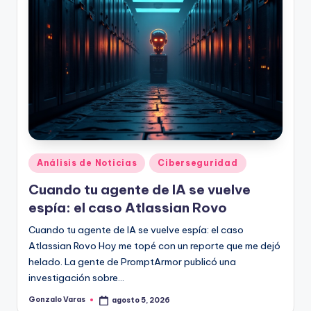
Publicado
Análisis de Noticias
Ciberseguridad
en
Cuando tu agente de IA se vuelve
espía: el caso Atlassian Rovo
Cuando tu agente de IA se vuelve espía: el caso
Atlassian Rovo Hoy me topé con un reporte que me dejó
helado. La gente de PromptArmor publicó una
investigación sobre…
Gonzalo Varas
agosto 5, 2026
Publicado