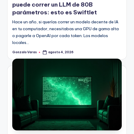
puede correr un LLM de 80B
parámetros: esto es Swiftlet
Hace un año, si querías correr un modelo decente de IA
en tu computador, necesitabas una GPU de gama alta
o pagarle a OpenAI por cada token. Los modelos
locales…
Gonzalo Varas
agosto 4, 2026
Publicado
por