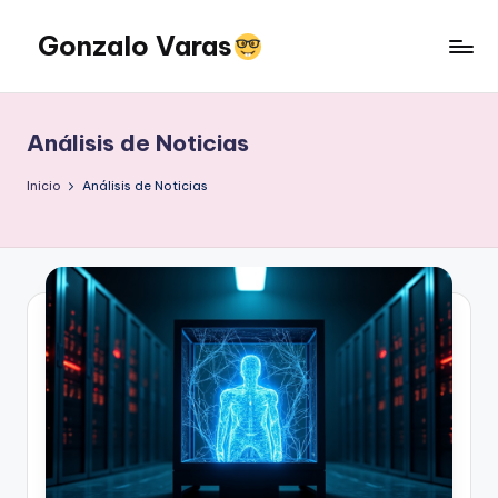
Gonzalo Varas
Saltar
al
Convencido
contenido
de
que
Análisis de Noticias
la
tecnología
Inicio
Análisis de Noticias
suma
pero
la
actitud
multiplica