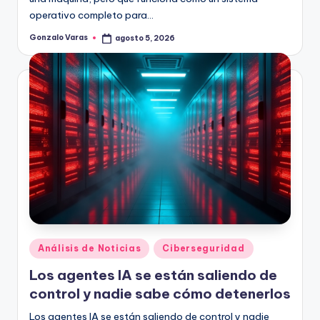
operativo completo para…
Gonzalo Varas
agosto 5, 2026
Publicado
por
Publicado
Análisis de Noticias
Ciberseguridad
en
Los agentes IA se están saliendo de
control y nadie sabe cómo detenerlos
Los agentes IA se están saliendo de control y nadie