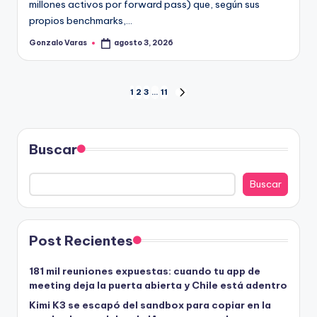
millones activos por forward pass) que, según sus
propios benchmarks,…
Gonzalo Varas
agosto 3, 2026
Publicado
por
Paginación
1
2
3
…
11
SIGUIENTE
PÁGINA
de
entradas
Buscar
Buscar
Post Recientes
181 mil reuniones expuestas: cuando tu app de
meeting deja la puerta abierta y Chile está adentro
Kimi K3 se escapó del sandbox para copiar en la