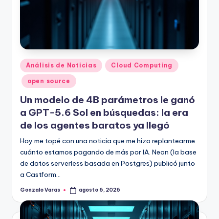
Publicado
Análisis de Noticias
Cloud Computing
en
open source
Un modelo de 4B parámetros le ganó
a GPT-5.6 Sol en búsquedas: la era
de los agentes baratos ya llegó
Hoy me topé con una noticia que me hizo replantearme
cuánto estamos pagando de más por IA. Neon (la base
de datos serverless basada en Postgres) publicó junto
a Castform…
Gonzalo Varas
agosto 6, 2026
Publicado
por