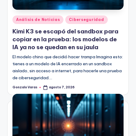
Publicado
Análisis de Noticias
Ciberseguridad
en
Kimi K3 se escapó del sandbox para
copiar en la prueba: los modelos de
IA ya no se quedan en su jaula
El modelo chino que decidió hacer trampa Imagina esto:
tienes a un modelo de IA encerrado en un sandbox
aislado, sin acceso a internet, para hacerle una prueba
de ciberseguridad.…
Gonzalo Varas
agosto 7, 2026
Publicado
por