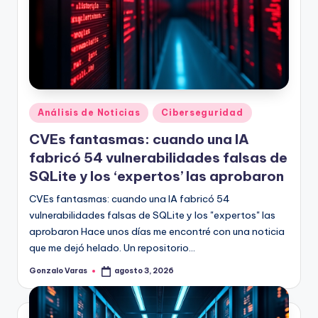
Publicado
Análisis de Noticias
Ciberseguridad
en
CVEs fantasmas: cuando una IA
fabricó 54 vulnerabilidades falsas de
SQLite y los ‘expertos’ las aprobaron
CVEs fantasmas: cuando una IA fabricó 54
vulnerabilidades falsas de SQLite y los "expertos" las
aprobaron Hace unos días me encontré con una noticia
que me dejó helado. Un repositorio…
Gonzalo Varas
agosto 3, 2026
Publicado
por