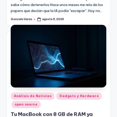
sabe cómo detenerlos Hace unos meses me reía de los
papers que decían que la IA podía "escapar". Hoy no…
Gonzalo Varas
agosto 5, 2026
Publicado
por
Publicado
Análisis de Noticias
Gadgets y Hardware
en
open source
Tu MacBook con 8 GB de RAM ya