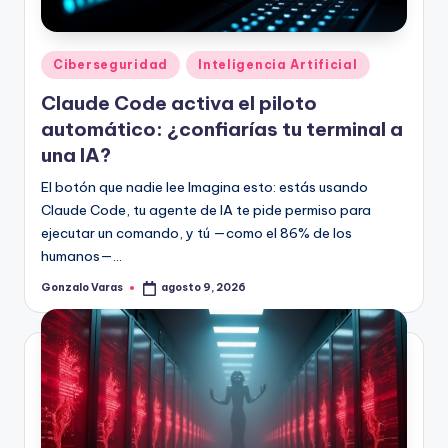
Publicado
Ciberseguridad
Inteligencia Artificial
en
Claude Code activa el piloto
automático: ¿confiarías tu terminal a
una IA?
El botón que nadie lee Imagina esto: estás usando
Claude Code, tu agente de IA te pide permiso para
ejecutar un comando, y tú —como el 86% de los
humanos—…
Gonzalo Varas
agosto 9, 2026
Publicado
por