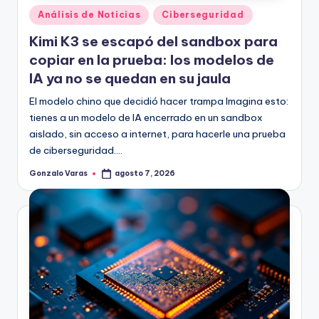
Publicado
Análisis de Noticias
Ciberseguridad
en
Kimi K3 se escapó del sandbox para
copiar en la prueba: los modelos de
IA ya no se quedan en su jaula
El modelo chino que decidió hacer trampa Imagina esto:
tienes a un modelo de IA encerrado en un sandbox
aislado, sin acceso a internet, para hacerle una prueba
de ciberseguridad.…
Gonzalo Varas
agosto 7, 2026
Publicado
por