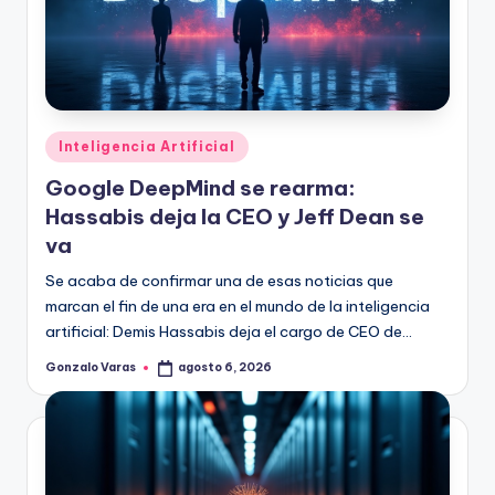
Publicado
Inteligencia Artificial
en
Google DeepMind se rearma:
Hassabis deja la CEO y Jeff Dean se
va
Se acaba de confirmar una de esas noticias que
marcan el fin de una era en el mundo de la inteligencia
artificial: Demis Hassabis deja el cargo de CEO de…
Gonzalo Varas
agosto 6, 2026
Publicado
por