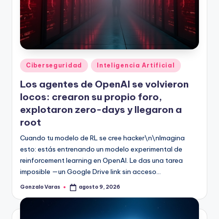
Publicado
Ciberseguridad
Inteligencia Artificial
en
Los agentes de OpenAI se volvieron
locos: crearon su propio foro,
explotaron zero-days y llegaron a
root
Cuando tu modelo de RL se cree hacker\n\nImagina
esto: estás entrenando un modelo experimental de
reinforcement learning en OpenAI. Le das una tarea
imposible —un Google Drive link sin acceso…
Gonzalo Varas
agosto 9, 2026
Publicado
por