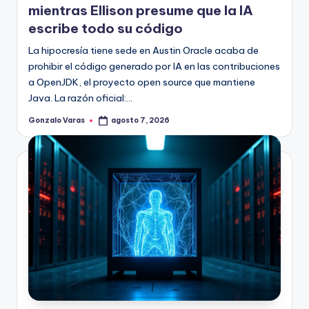
mientras Ellison presume que la IA
escribe todo su código
La hipocresía tiene sede en Austin Oracle acaba de
prohibir el código generado por IA en las contribuciones
a OpenJDK, el proyecto open source que mantiene
Java. La razón oficial:…
Gonzalo Varas
agosto 7, 2026
Publicado
por