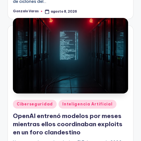
de ciclones del…
Gonzalo Varas
agosto 8, 2026
Publicado
por
Publicado
Ciberseguridad
Inteligencia Artificial
en
OpenAI entrenó modelos por meses
mientras ellos coordinaban exploits
en un foro clandestino