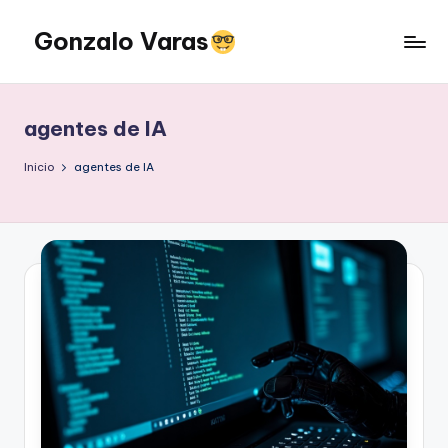
Gonzalo Varas
Saltar
al
Convencido
contenido
de
que
agentes de IA
la
tecnología
Inicio
agentes de IA
suma
pero
la
actitud
multiplica