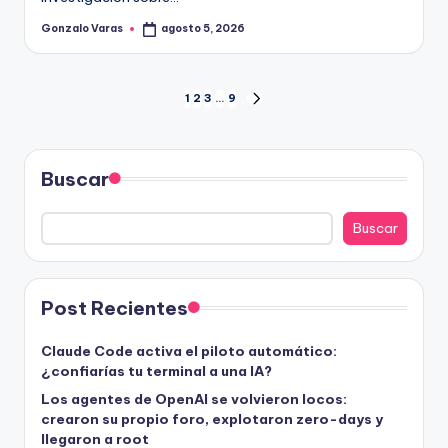
Gonzalo Varas
agosto 5, 2026
Publicado
por
Paginación
1
2
3
…
9
SIGUIENTE
PÁGINA
de
entradas
Buscar
Buscar
Post Recientes
Claude Code activa el piloto automático:
¿confiarías tu terminal a una IA?
Los agentes de OpenAI se volvieron locos:
crearon su propio foro, explotaron zero-days y
llegaron a root