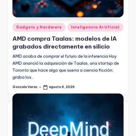
Publicado
Gadgets y Hardware
Inteligencia Artificial
en
AMD compra Taalas: modelos de IA
grabados directamente en silicio
AMD acaba de comprar el futuro de la inferencia Hoy
AMD anunció la adquisición de Taalas, una startup de
Toronto que hace algo que suena a ciencia ficción:
graba los…
Gonzalo Varas
agosto 6, 2026
Publicado
por