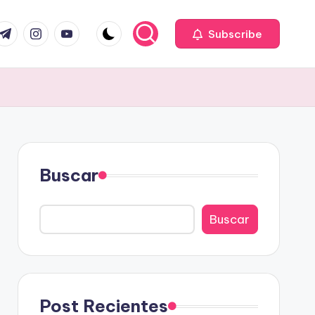
com
r.com
.me
instagram.com
youtube.com
Subscribe
Buscar
Buscar
Post Recientes