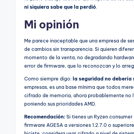
ni siquiera sabe que la perdió
.
Mi opinión
Me parece inaceptable que una empresa de se
de cambios sin transparencia. Si quieren difere
momento de la venta, no degradando hardware q
error de firmware, que lo reconozcan y lo arreg
Como siempre digo:
la seguridad no debería s
empresas, es una base mínima que todos mere
cifrado de memoria, ahora probablemente no lo
poniendo sus prioridades AMD.
Recomendación:
Si tienes un Ryzen consumer y
firmware AGESA a versiones 1.2.7.0 o superiores
hiciste, considera usar cifrado a nivel de sis