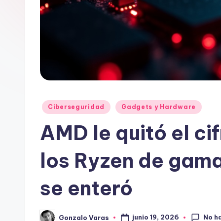
Publicado
Ciberseguridad
Gadgets y Hardware
en
AMD le quitó el c
los Ryzen de gama
se enteró
No h
junio 19, 2026
Gonzalo Varas
Publicado