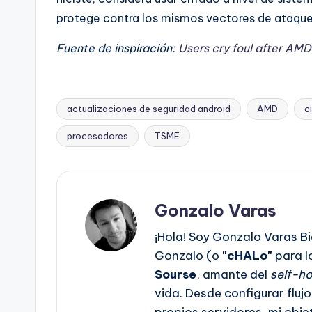
protege contra los mismos vectores de ataque
Fuente de inspiración:
Users cry foul after AM
actualizaciones de seguridad android
AMD
c
Etiquetas:
procesadores
TSME
Gonzalo Varas
¡Hola! Soy Gonzalo Varas Bi
Gonzalo (o
"cHALo"
para l
Sourse
, amante del
self-ho
vida. Desde configurar fluj