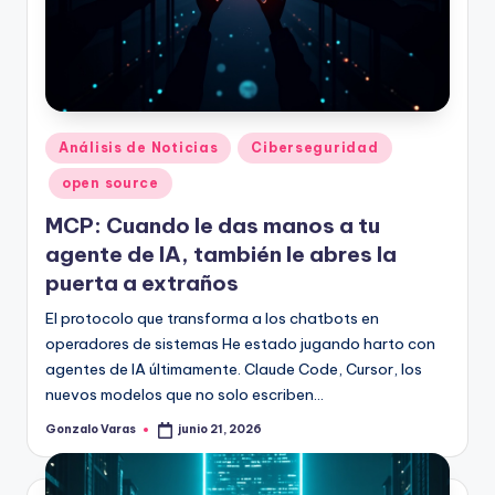
Publicado
Análisis de Noticias
Ciberseguridad
en
open source
MCP: Cuando le das manos a tu
agente de IA, también le abres la
puerta a extraños
El protocolo que transforma a los chatbots en
operadores de sistemas He estado jugando harto con
agentes de IA últimamente. Claude Code, Cursor, los
nuevos modelos que no solo escriben…
Gonzalo Varas
junio 21, 2026
Publicado
por