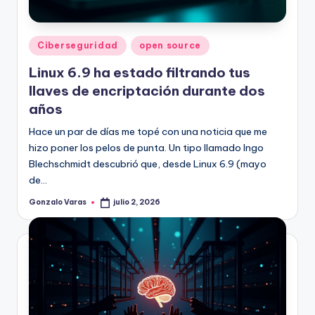
Publicado
Ciberseguridad
open source
en
Linux 6.9 ha estado filtrando tus
llaves de encriptación durante dos
años
Hace un par de días me topé con una noticia que me
hizo poner los pelos de punta. Un tipo llamado Ingo
Blechschmidt descubrió que, desde Linux 6.9 (mayo
de…
Gonzalo Varas
julio 2, 2026
Publicado
por