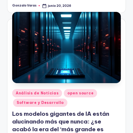
Gonzalo Varas
junio 20, 2026
Publicado
por
Publicado
Análisis de Noticias
open source
en
Software y Desarrollo
Los modelos gigantes de IA están
alucinando más que nunca: ¿se
acabó la era del ‘más grande es