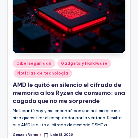
Publicado
Ciberseguridad
Gadgets y Hardware
en
Noticias de tecnología
AMD le quitó en silencio el cifrado de
memoria a los Ryzen de consumo: una
cagada que no me sorprende
Me levanté hoy y me encontré con una noticia que me
hizo querer tirar el computador por la ventana. Resulta
que AMD le quitó el cifrado de memoria TSME a…
Gonzalo Varas
junio 18, 2026
Publicado