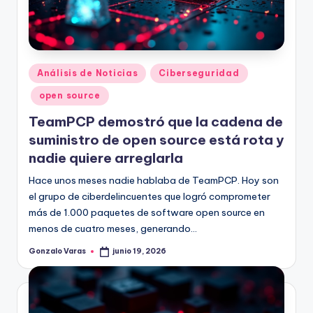
Publicado
Análisis de Noticias
Ciberseguridad
en
open source
TeamPCP demostró que la cadena de
suministro de open source está rota y
nadie quiere arreglarla
Hace unos meses nadie hablaba de TeamPCP. Hoy son
el grupo de ciberdelincuentes que logró comprometer
más de 1.000 paquetes de software open source en
menos de cuatro meses, generando…
Gonzalo Varas
junio 19, 2026
Publicado
por