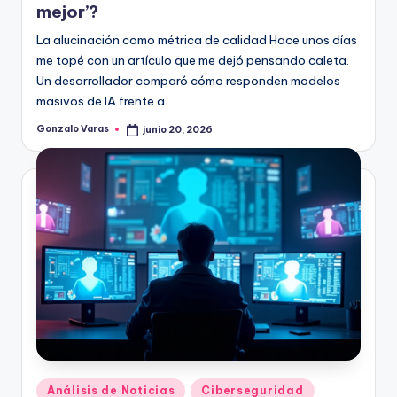
mejor’?
La alucinación como métrica de calidad Hace unos días
me topé con un artículo que me dejó pensando caleta.
Un desarrollador comparó cómo responden modelos
masivos de IA frente a…
Gonzalo Varas
junio 20, 2026
Publicado
por
Publicado
Análisis de Noticias
Ciberseguridad