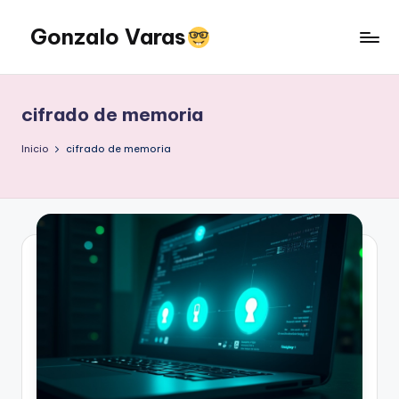
Gonzalo Varas
Saltar
al
Convencido
contenido
de
que
cifrado de memoria
la
tecnología
Inicio
cifrado de memoria
suma
pero
la
actitud
multiplica