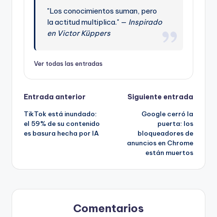
"Los conocimientos suman, pero
la actitud multiplica." —
Inspirado
en Victor Küppers
Ver todas las entradas
Navegación
Entrada anterior
Siguiente entrada
TikTok está inundado:
Google cerró la
de
el 59% de su contenido
puerta: los
es basura hecha por IA
bloqueadores de
entradas
anuncios en Chrome
están muertos
Comentarios