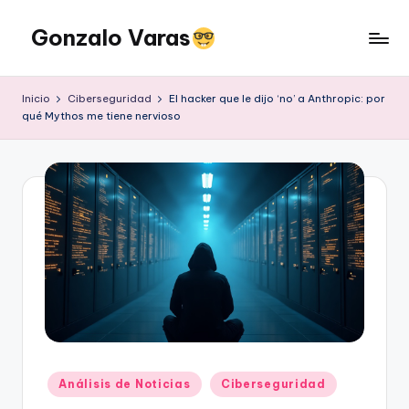
Gonzalo Varas
Saltar
al
Convencido
contenido
de
Inicio
Ciberseguridad
El hacker que le dijo ‘no’ a Anthropic: por
que
qué Mythos me tiene nervioso
la
tecnología
suma
pero
la
actitud
multiplica
Publicado
Análisis de Noticias
Ciberseguridad
en