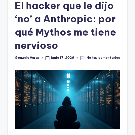
El hacker que le dijo
‘no’ a Anthropic: por
qué Mythos me tiene
nervioso
No hay comentarios
Gonzalo Varas
junio 17, 2026
Publicado
por