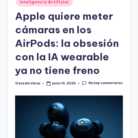
Inteligencia Artificial
Apple quiere meter
cámaras en los
AirPods: la obsesión
con la IA wearable
ya no tiene freno
No hay comentarios
Gonzalo Varas
junio 16, 2026
Publicado
por