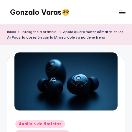
Gonzalo Varas
Saltar
al
Convencido
contenido
de
Inicio
Inteligencia Artificial
Apple quiere meter cámaras en los
que
AirPods: la obsesión con la IA wearable ya no tiene freno
la
tecnología
suma
pero
la
actitud
multiplica
Publicado
Análisis de Noticias
en