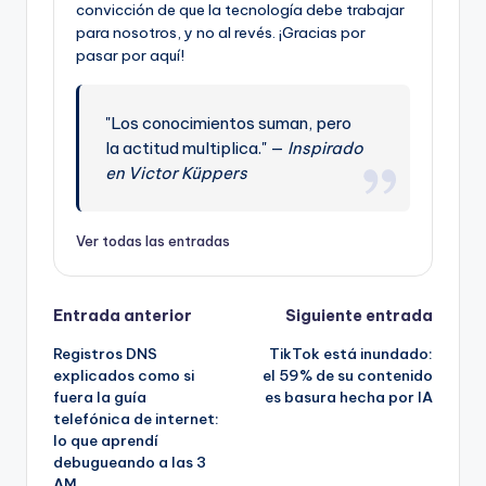
convicción de que la tecnología debe trabajar
para nosotros, y no al revés. ¡Gracias por
pasar por aquí!
"Los conocimientos suman, pero
la actitud multiplica." —
Inspirado
en Victor Küppers
Ver todas las entradas
Navegación
Entrada anterior
Siguiente entrada
Registros DNS
TikTok está inundado:
de
explicados como si
el 59% de su contenido
fuera la guía
es basura hecha por IA
entradas
telefónica de internet:
lo que aprendí
debugueando a las 3
AM