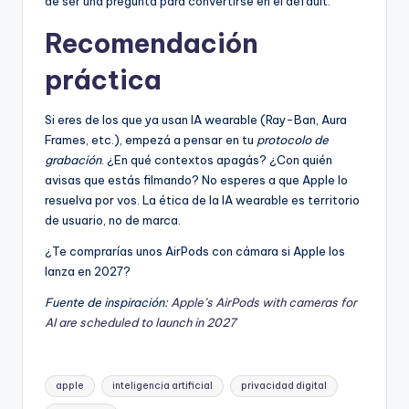
de ser una pregunta para convertirse en el default.
Recomendación
práctica
Si eres de los que ya usan IA wearable (Ray-Ban, Aura
Frames, etc.), empezá a pensar en tu
protocolo de
grabación
. ¿En qué contextos apagás? ¿Con quién
avisas que estás filmando? No esperes a que Apple lo
resuelva por vos. La ética de la IA wearable es territorio
de usuario, no de marca.
¿Te comprarías unos AirPods con cámara si Apple los
lanza en 2027?
Fuente de inspiración:
Apple’s AirPods with cameras for
AI are scheduled to launch in 2027
Etiquetas:
apple
inteligencia artificial
privacidad digital