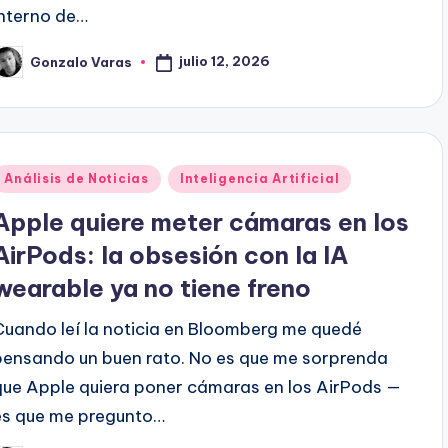
interno de…
julio 12, 2026
Gonzalo Varas
ublicado
or
Publicado
Análisis de Noticias
Inteligencia Artificial
en
Apple quiere meter cámaras en los
AirPods: la obsesión con la IA
wearable ya no tiene freno
Cuando leí la noticia en Bloomberg me quedé
pensando un buen rato. No es que me sorprenda
que Apple quiera poner cámaras en los AirPods —
es que me pregunto…