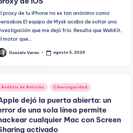
proxy de iOS
El proxy de tu iPhone no es tan anónimo como
pensabas El equipo de Mysk acaba de soltar una
investigación que me dejó frío. Resulta que WebKit,
el motor que…
agosto 5, 2026
Gonzalo Varas
ublicado
or
Publicado
Análisis de Noticias
Ciberseguridad
en
Apple dejó la puerta abierta: un
error de una sola línea permite
hackear cualquier Mac con Screen
Sharing activado