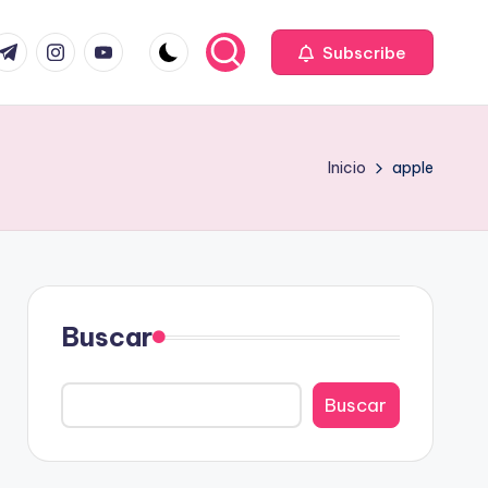
com
r.com
.me
instagram.com
youtube.com
Subscribe
Inicio
apple
Buscar
Buscar