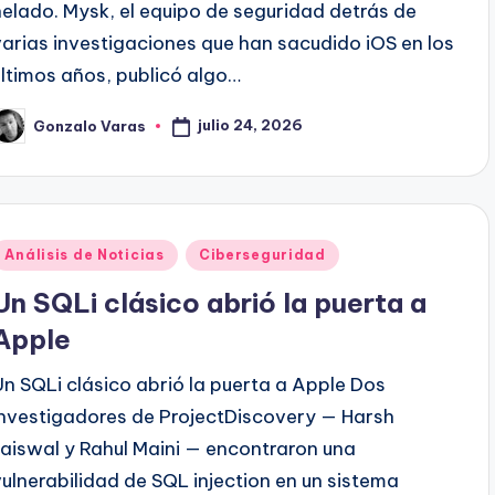
helado. Mysk, el equipo de seguridad detrás de
varias investigaciones que han sacudido iOS en los
últimos años, publicó algo…
julio 24, 2026
Gonzalo Varas
ublicado
or
Publicado
Análisis de Noticias
Ciberseguridad
en
Un SQLi clásico abrió la puerta a
Apple
Un SQLi clásico abrió la puerta a Apple Dos
investigadores de ProjectDiscovery — Harsh
Jaiswal y Rahul Maini — encontraron una
vulnerabilidad de SQL injection en un sistema