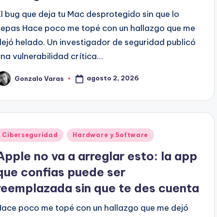
El bug que deja tu Mac desprotegido sin que lo
sepas Hace poco me topé con un hallazgo que me
dejó helado. Un investigador de seguridad publicó
una vulnerabilidad crítica…
agosto 2, 2026
Gonzalo Varas
ublicado
or
Publicado
Ciberseguridad
Hardware y Software
en
Apple no va a arreglar esto: la app
que confias puede ser
reemplazada sin que te des cuenta
Hace poco me topé con un hallazgo que me dejó