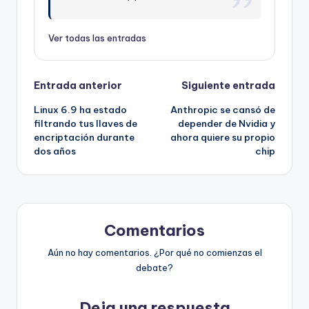
Ver todas las entradas
Navegación
Entrada anterior
Siguiente entrada
Linux 6.9 ha estado
Anthropic se cansó de
de
filtrando tus llaves de
depender de Nvidia y
encriptación durante
ahora quiere su propio
entradas
dos años
chip
Comentarios
Aún no hay comentarios. ¿Por qué no comienzas el
debate?
Deja una respuesta