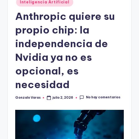
Inteligencia Artificial
Anthropic quiere su
propio chip: la
independencia de
Nvidia ya no es
opcional, es
necesidad
No hay comentarios
Gonzalo Varas
julio 2, 2026
Publicado
por