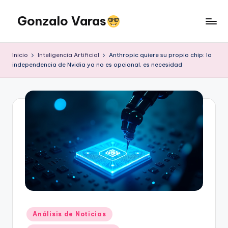
Gonzalo Varas
Saltar
al
Convencido
contenido
de
Inicio
Inteligencia Artificial
Anthropic quiere su propio chip: la
que
independencia de Nvidia ya no es opcional, es necesidad
la
tecnología
suma
pero
la
actitud
multiplica
Publicado
Análisis de Noticias
en