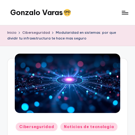
Gonzalo Varas
Saltar
al
Convencido
contenido
de
Inicio
Ciberseguridad
Modularidad en sistemas: por que
que
dividir tu infraestructura te hace mas seguro
la
tecnología
suma
pero
la
actitud
multiplica
Publicado
Ciberseguridad
Noticias de tecnología
en