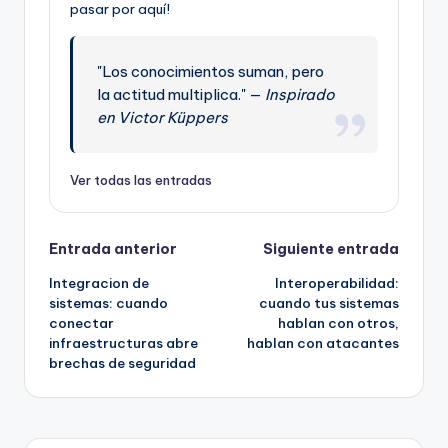
pasar por aquí!
"Los conocimientos suman, pero
la actitud multiplica." —
Inspirado
en Victor Küppers
Ver todas las entradas
Navegación
Entrada anterior
Siguiente entrada
Integracion de
Interoperabilidad:
de
sistemas: cuando
cuando tus sistemas
conectar
hablan con otros,
entradas
infraestructuras abre
hablan con atacantes
brechas de seguridad