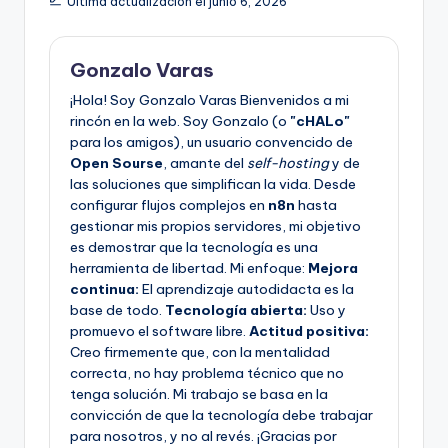
Última actualización el junio 6, 2026
Gonzalo Varas
¡Hola! Soy Gonzalo Varas Bienvenidos a mi
rincón en la web. Soy Gonzalo (o
"cHALo"
para los amigos), un usuario convencido de
Open Sourse
, amante del
self-hosting
y de
las soluciones que simplifican la vida. Desde
configurar flujos complejos en
n8n
hasta
gestionar mis propios servidores, mi objetivo
es demostrar que la tecnología es una
herramienta de libertad. Mi enfoque:
Mejora
continua:
El aprendizaje autodidacta es la
base de todo.
Tecnología abierta:
Uso y
promuevo el software libre.
Actitud positiva:
Creo firmemente que, con la mentalidad
correcta, no hay problema técnico que no
tenga solución. Mi trabajo se basa en la
convicción de que la tecnología debe trabajar
para nosotros, y no al revés. ¡Gracias por