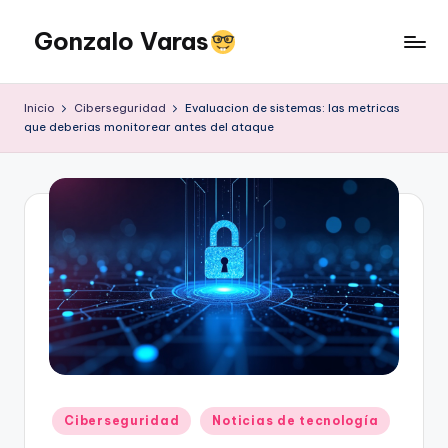
Gonzalo Varas
Saltar
al
Convencido
contenido
de
Inicio
Ciberseguridad
Evaluacion de sistemas: las metricas
que
que deberias monitorear antes del ataque
la
tecnología
suma
pero
la
actitud
multiplica
Publicado
Ciberseguridad
Noticias de tecnología
en