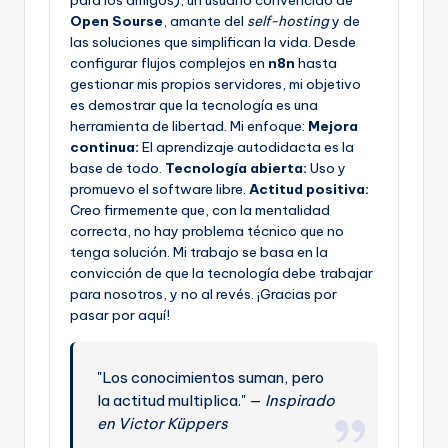
para los amigos), un usuario convencido de
Open Sourse
, amante del
self-hosting
y de
las soluciones que simplifican la vida. Desde
configurar flujos complejos en
n8n
hasta
gestionar mis propios servidores, mi objetivo
es demostrar que la tecnología es una
herramienta de libertad. Mi enfoque:
Mejora
continua:
El aprendizaje autodidacta es la
base de todo.
Tecnología abierta:
Uso y
promuevo el software libre.
Actitud positiva:
Creo firmemente que, con la mentalidad
correcta, no hay problema técnico que no
tenga solución. Mi trabajo se basa en la
convicción de que la tecnología debe trabajar
para nosotros, y no al revés. ¡Gracias por
pasar por aquí!
"Los conocimientos suman, pero
la actitud multiplica." —
Inspirado
en Victor Küppers