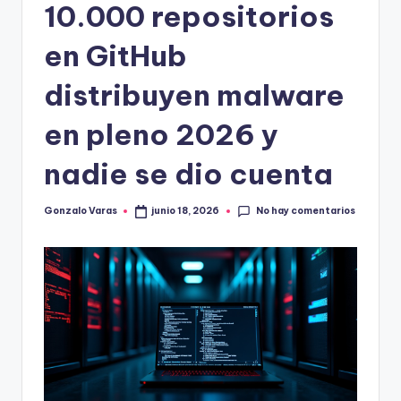
10.000 repositorios
en GitHub
distribuyen malware
en pleno 2026 y
nadie se dio cuenta
No hay comentarios
Gonzalo Varas
junio 18, 2026
Publicado
por