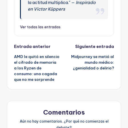
la actitud multiplica." —
Inspirado
en Victor Küppers
Ver todas las entradas
Navegación
Entrada anterior
Siguiente entrada
AMD le quitó en silencio
Midjourney se metió al
de
el cifrado de memoria
mundo médico:
a los Ryzen de
¿genialidad o delirio?
entradas
consumo: una cagada
que no me sorprende
Comentarios
Aún no hay comentarios. ¿Por qué no comienzas el
debate?