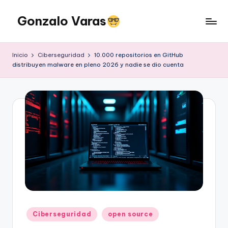
Gonzalo Varas
Saltar
al
Convencido
contenido
de
Inicio
Ciberseguridad
10.000 repositorios en GitHub
que
distribuyen malware en pleno 2026 y nadie se dio cuenta
la
tecnología
suma
pero
la
actitud
multiplica
Publicado
Ciberseguridad
open source
en