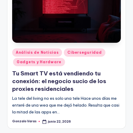
Publicado
Análisis de Noticias
Ciberseguridad
en
Gadgets y Hardware
Tu Smart TV está vendiendo tu
conexión: el negocio sucio de los
proxies residenciales
La tele del living no es solo una tele Hace unos días me
enteré de una wea que me dejó helado. Resulta que casi
la mitad de las apps en…
Gonzalo Varas
junio 22, 2026
Publicado
por