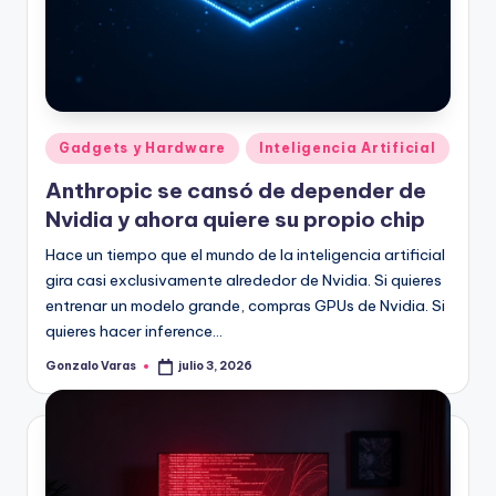
Publicado
Gadgets y Hardware
Inteligencia Artificial
en
Anthropic se cansó de depender de
Nvidia y ahora quiere su propio chip
Hace un tiempo que el mundo de la inteligencia artificial
gira casi exclusivamente alrededor de Nvidia. Si quieres
entrenar un modelo grande, compras GPUs de Nvidia. Si
quieres hacer inference…
Gonzalo Varas
julio 3, 2026
Publicado
por