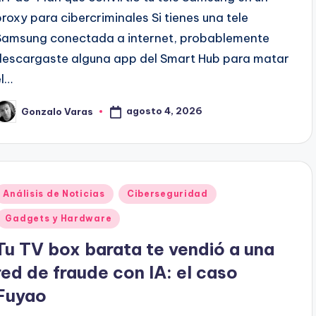
proxy para cibercriminales Si tienes una tele
Samsung conectada a internet, probablemente
descargaste alguna app del Smart Hub para matar
el…
agosto 4, 2026
Gonzalo Varas
ublicado
or
Publicado
Análisis de Noticias
Ciberseguridad
en
Gadgets y Hardware
Tu TV box barata te vendió a una
red de fraude con IA: el caso
Fuyao