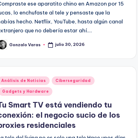
Compraste ese aparatito chino en Amazon por 15
lucas, lo enchufaste al tele y pensaste que la
habías hecho. Netflix, YouTube, hasta algún canal
extranjero que no debería estar ahí.…
julio 30, 2026
Gonzalo Varas
ublicado
or
Publicado
Análisis de Noticias
Ciberseguridad
en
Gadgets y Hardware
Tu Smart TV está vendiendo tu
conexión: el negocio sucio de los
proxies residenciales
La tele del living no es solo una tele Hace unos días