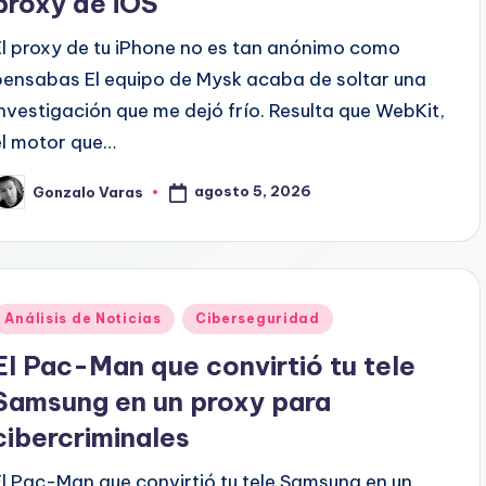
proxy de iOS
El proxy de tu iPhone no es tan anónimo como
pensabas El equipo de Mysk acaba de soltar una
investigación que me dejó frío. Resulta que WebKit,
el motor que…
agosto 5, 2026
Gonzalo Varas
ublicado
or
Publicado
Análisis de Noticias
Ciberseguridad
en
El Pac-Man que convirtió tu tele
Samsung en un proxy para
cibercriminales
El Pac-Man que convirtió tu tele Samsung en un