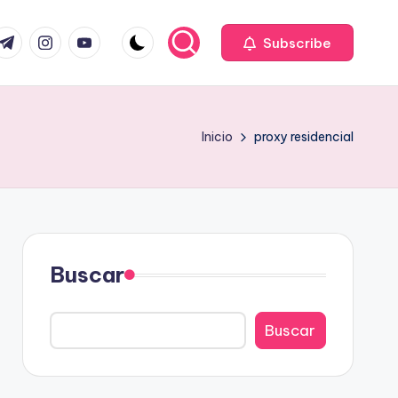
com
r.com
.me
instagram.com
youtube.com
Subscribe
Inicio
proxy residencial
Buscar
Buscar