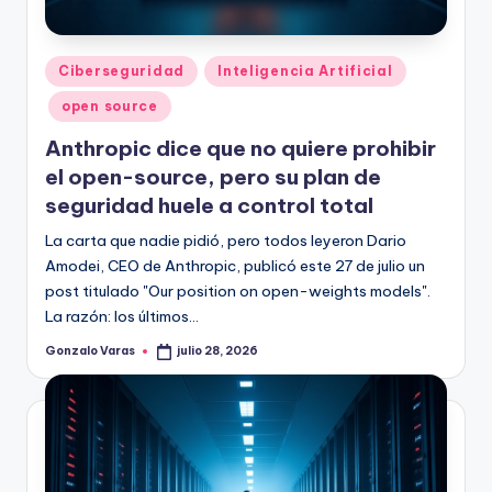
Publicado
Ciberseguridad
Inteligencia Artificial
en
open source
Anthropic dice que no quiere prohibir
el open-source, pero su plan de
seguridad huele a control total
La carta que nadie pidió, pero todos leyeron Dario
Amodei, CEO de Anthropic, publicó este 27 de julio un
post titulado "Our position on open-weights models".
La razón: los últimos…
Gonzalo Varas
julio 28, 2026
Publicado
por