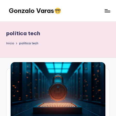
Gonzalo Varas
Saltar
al
Convencido
contenido
de
que
política tech
la
tecnología
Inicio
política tech
suma
pero
la
actitud
multiplica