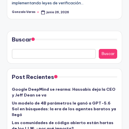
implementando leyes de verificación…
Gonzalo Varas
junio 26, 2026
Publicado
por
Buscar
Buscar
Post Recientes
Google DeepMind se rearma: Hassabis deja la CEO
y Jeff Dean se va
Un modelo de 4B parámetros le ganó a GPT-5.6
Sol en búsquedas: la era de los agentes baratos ya
llegó
Las comunidades de código abierto están hartas
de los LLM: ¿por qué importa?