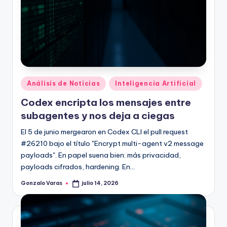
Publicado
Análisis de Noticias
Inteligencia Artificial
en
Codex encripta los mensajes entre
subagentes y nos deja a ciegas
El 5 de junio mergearon en Codex CLI el pull request
#26210 bajo el título "Encrypt multi-agent v2 message
payloads". En papel suena bien: más privacidad,
payloads cifrados, hardening. En…
Gonzalo Varas
julio 14, 2026
Publicado
por