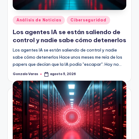
Publicado
Análisis de Noticias
Ciberseguridad
en
Los agentes IA se están saliendo de
control y nadie sabe cómo detenerlos
Los agentes IA se están saliendo de control y nadie
sabe cómo detenerlos Hace unos meses me reía de los
papers que decían que la IA podía "escapar". Hoy no…
Gonzalo Varas
agosto 5, 2026
Publicado
por