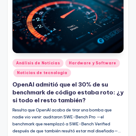
Publicado
Análisis de Noticias
Hardware y Software
en
Noticias de tecnología
OpenAI admitió que el 30% de su
benchmark de código estaba roto: ¿y
si todo el resto también?
Resulta que OpenAI acaba de tirar una bomba que
nadie vio venir: auditaron SWE-Bench Pro —el
benchmark que reemplazó a SWE-Bench Verified
después de que también resultó estar mal diseñado—…