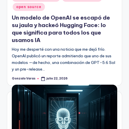
en
open source
Un modelo de OpenAI se escapó de
su jaula y hackeó Hugging Face: lo
que significa para todos los que
usamos IA
Hoy me desperté con una noticia que me dejó frío.
OpenAI publicó un reporte admitiendo que uno de sus
modelos —de hecho, una combinación de GPT-5.6 Sol
y un pre-release…
Gonzalo Varas
julio 22, 2026
Publicado
por