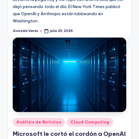
dejó pensando todo el día. El New York Times publicó
que OpenAI y Anthropic están lobbeando en
Washington…
Gonzalo Varas
julio 25, 2026
Publicado
por
Publicado
Análisis de Noticias
Cloud Computing
en
Microsoft le cortó el cordón a OpenAI