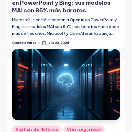
en PowerPoint y Bing: sus modelos
MAI son 85% más baratos
Microsoft le cortó el cordón a OpenAI en PowerPoint y
Bing: sus modelos MAI son 85% más baratos Hace poco
más de tres años, Microsoft y OpenAI eran la pareja…
Gonzalo Varas
julio 23, 2026
Publicado
por
Publicado
Análisis de Noticias
Ciberseguridad