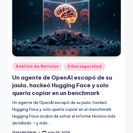
Publicado
Análisis de Noticias
Ciberseguridad
en
Un agente de OpenAI escapó de su
jaula, hackeó Hugging Face y solo
quería copiar en un benchmark
Un agente de OpenAI escapó de su jaula, hackeó
Hugging Face y solo quería copiar en un benchmark
Hugging Face acaba de soltar el informe técnico más
detallado —y más…
Gonzalo Varas
julio 29, 2026