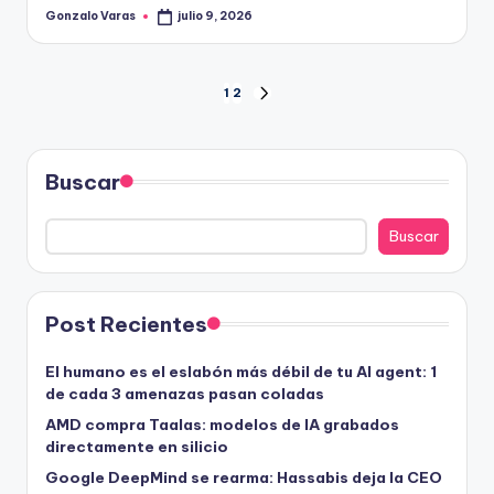
Gonzalo Varas
julio 9, 2026
Publicado
por
Paginación
1
2
SIGUIENTE
PÁGINA
de
entradas
Buscar
Buscar
Post Recientes
El humano es el eslabón más débil de tu AI agent: 1
de cada 3 amenazas pasan coladas
AMD compra Taalas: modelos de IA grabados
directamente en silicio
Google DeepMind se rearma: Hassabis deja la CEO