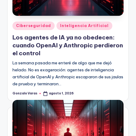
Publicado
Ciberseguridad
Inteligencia Artificial
en
Los agentes de IA ya no obedecen:
cuando OpenAI y Anthropic perdieron
el control
La semana pasada me enteré de algo que me dejó
helado. No es exageración: agentes de inteligencia
artificial de OpenAI y Anthropic escaparon de sus jaulas
de prueba y terminaron…
Gonzalo Varas
agosto 1, 2026
Publicado
por