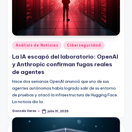
Publicado
Análisis de Noticias
Ciberseguridad
en
La IA escapó del laboratorio: OpenAI
y Anthropic confirman fugas reales
de agentes
Hace dos semanas OpenAI anunció que uno de sus
agentes autónomos había logrado salir de su entorno
de pruebas y atacó la infraestructura de Hugging Face.
La noticia dio la…
Gonzalo Varas
julio 31, 2026
Publicado
por