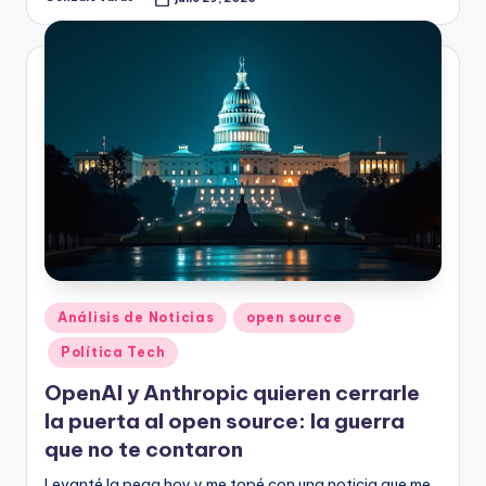
Publicado
por
Publicado
Análisis de Noticias
open source
en
Política Tech
OpenAI y Anthropic quieren cerrarle
la puerta al open source: la guerra
que no te contaron
Levanté la pega hoy y me topé con una noticia que me