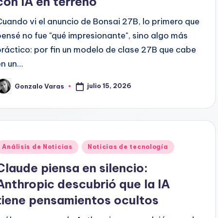
con IA en terreno
Cuando vi el anuncio de Bonsai 27B, lo primero que
pensé no fue "qué impresionante", sino algo más
práctico: por fin un modelo de clase 27B que cabe
en un…
julio 15, 2026
Gonzalo Varas
ublicado
or
Publicado
Análisis de Noticias
Noticias de tecnología
en
Claude piensa en silencio:
Anthropic descubrió que la IA
tiene pensamientos ocultos