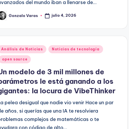
avanzados del mundo iban a llenarse de…
julio 4, 2026
Gonzalo Varas
ublicado
or
Publicado
Análisis de Noticias
Noticias de tecnología
en
open source
Un modelo de 3 mil millones de
parámetros le está ganando a los
gigantes: la locura de VibeThinker
La pelea desigual que nadie vio venir Hace un par
de años, si querías que una IA te resolviera
problemas complejos de matemáticas o te
ayudara con código de alto…