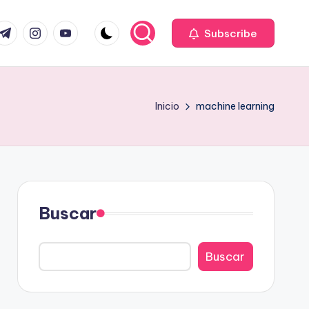
com
r.com
.me
instagram.com
youtube.com
Subscribe
Inicio
machine learning
Buscar
Buscar