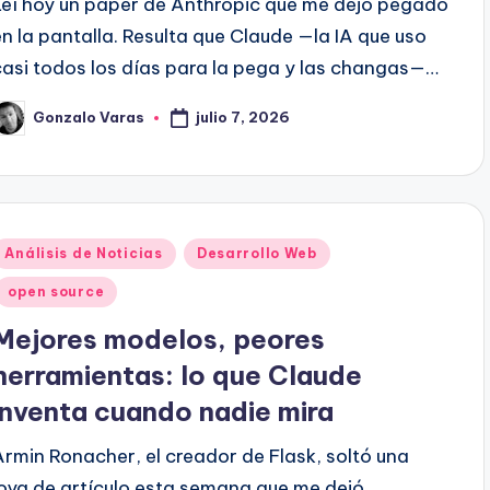
Leí hoy un paper de Anthropic que me dejó pegado
en la pantalla. Resulta que Claude —la IA que uso
casi todos los días para la pega y las changas—…
julio 7, 2026
Gonzalo Varas
ublicado
or
Publicado
Análisis de Noticias
Desarrollo Web
en
open source
Mejores modelos, peores
herramientas: lo que Claude
inventa cuando nadie mira
Armin Ronacher, el creador de Flask, soltó una
joya de artículo esta semana que me dejó