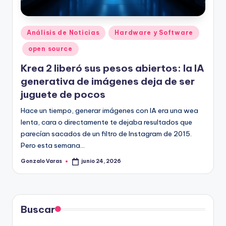
Publicado
Análisis de Noticias
Hardware y Software
en
open source
Krea 2 liberó sus pesos abiertos: la IA
generativa de imágenes deja de ser
juguete de pocos
Hace un tiempo, generar imágenes con IA era una wea
lenta, cara o directamente te dejaba resultados que
parecían sacados de un filtro de Instagram de 2015.
Pero esta semana…
Gonzalo Varas
junio 24, 2026
Publicado
por
Buscar