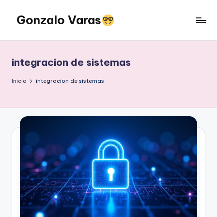
Gonzalo Varas
Saltar
al
Convencido
contenido
de
que
integracion de sistemas
la
tecnología
Inicio
integracion de sistemas
suma
pero
la
actitud
multiplica