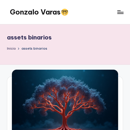
Gonzalo Varas
Saltar
al
Convencido
contenido
de
que
assets binarios
la
tecnología
Inicio
assets binarios
suma
pero
la
actitud
multiplica