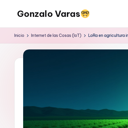
Gonzalo Varas
Saltar
al
Convencido
contenido
de
Inicio
Internet de las Cosas (IoT)
LoRa en agricultura 
que
la
tecnología
suma
pero
la
actitud
multiplica