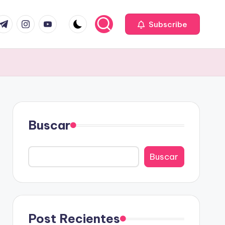
com
r.com
.me
instagram.com
youtube.com
Subscribe
Buscar
Buscar
Post Recientes