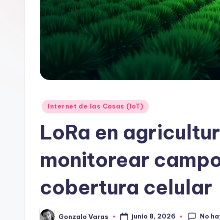
Publicado
Internet de las Cosas (IoT)
en
LoRa en agricultur
monitorear campos
cobertura celular
No ha
junio 8, 2026
Gonzalo Varas
Publicado