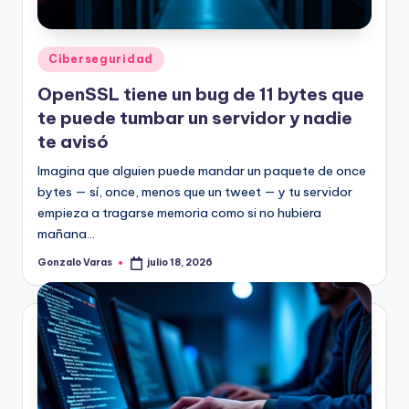
Publicado
Ciberseguridad
en
OpenSSL tiene un bug de 11 bytes que
te puede tumbar un servidor y nadie
te avisó
Imagina que alguien puede mandar un paquete de once
bytes — sí, once, menos que un tweet — y tu servidor
empieza a tragarse memoria como si no hubiera
mañana…
Gonzalo Varas
julio 18, 2026
Publicado
por